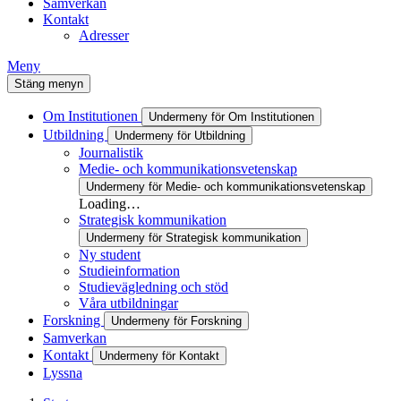
Samverkan
Kontakt
Adresser
Meny
Stäng menyn
Om Institutionen
Undermeny för Om Institutionen
Utbildning
Undermeny för Utbildning
Journalistik
Medie- och kommunikationsvetenskap
Undermeny för Medie- och kommunikationsvetenskap
Loading…
Strategisk kommunikation
Undermeny för Strategisk kommunikation
Ny student
Studieinformation
Studievägledning och stöd
Våra utbildningar
Forskning
Undermeny för Forskning
Samverkan
Kontakt
Undermeny för Kontakt
Lyssna