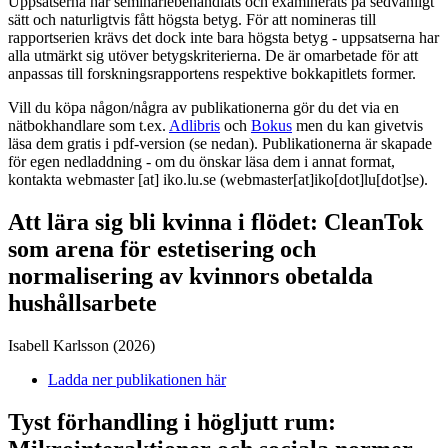
Uppsatserna har seminariebehandlats och examinerats på sedvanligt
sätt och naturligtvis fått högsta betyg. För att nomineras till
rapportserien krävs det dock inte bara högsta betyg - uppsatserna har
alla utmärkt sig utöver betygskriterierna. De är omarbetade för att
anpassas till forskningsrapportens respektive bokkapitlets former.
Vill du köpa någon/några av publikationerna gör du det via en
nätbokhandlare som t.ex.
Adlibris
och
Bokus
men du kan givetvis
läsa dem gratis i pdf-version (se nedan). Publikationerna är skapade
för egen nedladdning - om du önskar läsa dem i annat format,
kontakta
webmaster
[at]
iko
.
lu
.
se
(webmaster[at]iko[dot]lu[dot]se)
.
Att lära sig bli kvinna i flödet: CleanTok
som arena för estetisering och
normalisering av kvinnors obetalda
hushållsarbete
Isabell Karlsson (2026)
Ladda ner publikationen här
Tyst förhandling i högljutt rum: