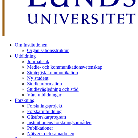
Om Institutionen
Organisationsstruktur
Utbildning
Journalistik
Medie- och kommunikationsvetenskap
Strategisk kommunikation
Ny student
Studieinformation
Studievägledning och stöd
Våra utbildningar
Forskning
Forskningsprojekt
Forskarutbildning
Gästforskarprogram
Institutionens forskningsområden
Publikationer
Nätverk och samarbeten