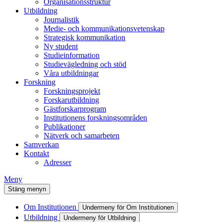
Organisationsstruktur
Utbildning
Journalistik
Medie- och kommunikationsvetenskap
Strategisk kommunikation
Ny student
Studieinformation
Studievägledning och stöd
Våra utbildningar
Forskning
Forskningsprojekt
Forskarutbildning
Gästforskarprogram
Institutionens forskningsområden
Publikationer
Nätverk och samarbeten
Samverkan
Kontakt
Adresser
Meny
Stäng menyn
Om Institutionen
Undermeny för Om Institutionen
Utbildning
Undermeny för Utbildning